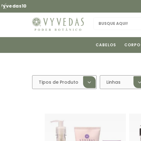
Fale c
CABELOS
CORPO
Tipos de Produto
Linhas