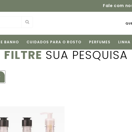
om nossas consultoras pelo
WhatsApp
e tire suas dúvid
QU
 E BANHO
CUIDADOS PARA O ROSTO
PERFUMES
LINHA
FILTRE
SUA PESQUISA