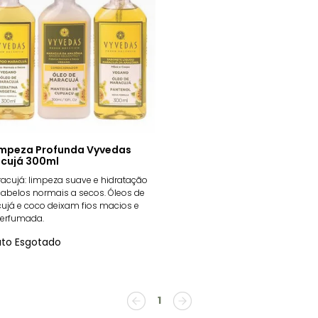
Limpeza Profunda Vyvedas
cujá 300ml
racujá: limpeza suave e hidratação
abelos normais a secos. Óleos de
ujá e coco deixam fios macios e
perfumada.
uto Esgotado
1