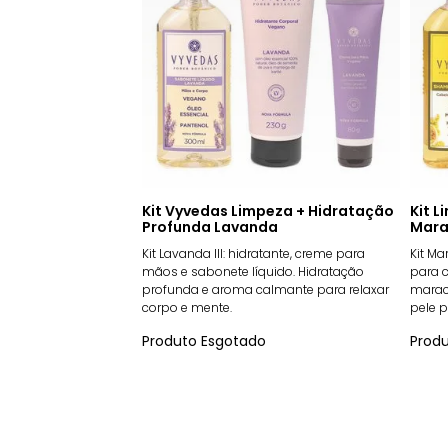
Kit Vyvedas Limpeza + Hidratação
Kit 
Profunda Lavanda
Mara
Kit Lavanda III: hidratante, creme para
Kit Ma
mãos e sabonete líquido. Hidratação
para c
profunda e aroma calmante para relaxar
marac
corpo e mente.
pele 
Produto Esgotado
Prod