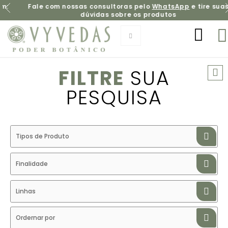
Fale com nossas consultoras pelo
WhatsApp
e tire suas
dúvidas sobre os produtos
FILTRE
SUA
PESQUISA
Tipos de Produto
Finalidade
Linhas
Ordernar por