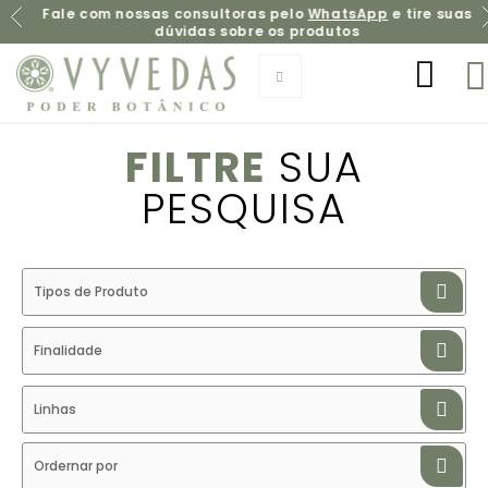
Fale com nossas consultoras pelo
WhatsApp
e tire suas
dúvidas sobre os produtos
FILTRE
SUA
PESQUISA
Tipos de Produto
Finalidade
Linhas
Ordernar por