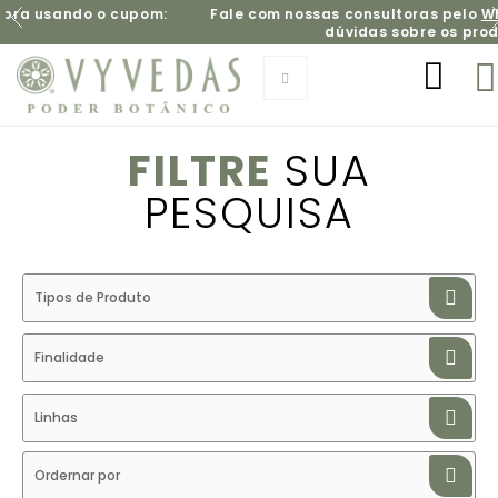
o cupom:
Fale com nossas consultoras pelo
WhatsApp
e ti
dúvidas sobre os produtos
FILTRE
SUA
PESQUISA
Tipos de Produto
Finalidade
Linhas
Ordernar por