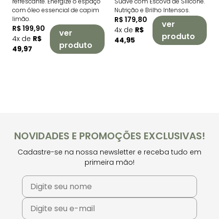
refrescante. Energize o espaço
Suave com Escova de Silicone.
com óleo essencial de capim
Nutrição e Brilho Intensos.
limão.
R$ 179,80
ver
R$ 199,90
4x de
R$
ver
produto
4x de
R$
44,95
produto
49,97
NOVIDADES E PROMOÇÕES EXCLUSIVAS!
Cadastre-se na nossa newsletter e receba tudo em
primeira mão!