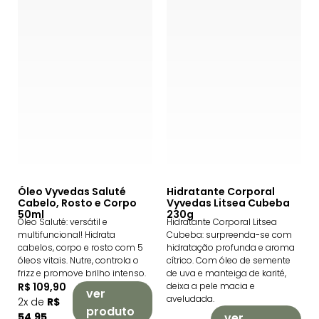
Óleo Vyvedas Saluté
Hidratante Corporal
Cabelo, Rosto e Corpo
Vyvedas Litsea Cubeba
50ml
230g
Óleo Saluté: versátil e
Hidratante Corporal Litsea
multifuncional! Hidrata
Cubeba: surpreenda-se com
cabelos, corpo e rosto com 5
hidratação profunda e aroma
óleos vitais. Nutre, controla o
cítrico. Com óleo de semente
frizz e promove brilho intenso.
de uva e manteiga de karité,
R$ 109,90
deixa a pele macia e
ver
aveludada.
2x de
R$
produto
54,95
ver