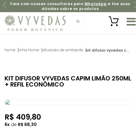
Fale com nossas consultoras pelo
WhatsApp
e tire suas
dúvidas sobre os produtos
kit difusor vyvedas capim limão 250ml + refil econômico
linha home
difusores de ambiente
KIT DIFUSOR VYVEDAS CAPIM LIMÃO 250ML
+ REFIL ECONÔMICO
R$ 409,80
6
x
R$ 68,30