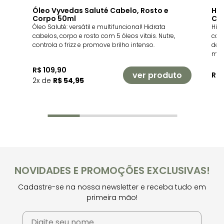
Óleo Vyvedas Saluté Cabelo, Rosto e
Hid
Corpo 50ml
Cu
Óleo Saluté: versátil e multifuncional! Hidrata
Hid
cabelos, corpo e rosto com 5 óleos vitais. Nutre,
com
controla o frizz e promove brilho intenso.
de s
mac
R$ 109,90
ver produto
R$ 
2x de
R$ 54,95
NOVIDADES E PROMOÇÕES EXCLUSIVAS!
Cadastre-se na nossa newsletter e receba tudo em
primeira mão!