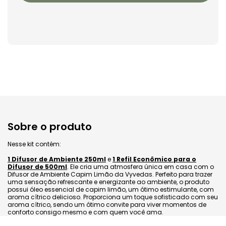
Sobre o produto
Nesse kit contém:
1 Difusor de Ambiente 250ml
e
1 Refil Econômico para o
Difusor de 500ml
. Ele cria uma atmosfera única em casa com o
Difusor de Ambiente Capim Limão da Vyvedas. Perfeito para trazer
uma sensação refrescante e energizante ao ambiente, o produto
possui óleo essencial de capim limão, um ótimo estimulante, com
aroma cítrico delicioso. Proporciona um toque sofisticado com seu
aroma cítrico, sendo um ótimo convite para viver momentos de
conforto consigo mesmo e com quem você ama.