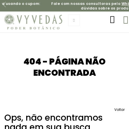
 o cupom:
Fale com nossas consultoras pelo
WhatsApp
e t
dúvidas sobre os produtos
404 - PÁGINA NÃO
ENCONTRADA
Voltar
Ops, não encontramos
nada em sua busca