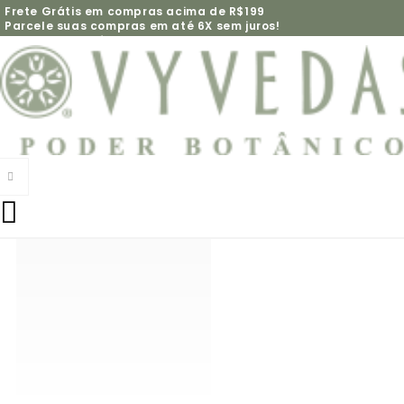
Frete Grátis em compras acima de R$199
Parcele suas compras em até 6X sem juros!
Marca Cruelty free e Vegana
Ganhe 10% de desconto na primeira compra usando o
Vyved
cupom:
Fale com nossas
e tire suas dúvidas sobr
WhatsApp
consultoras pelo
produtos
5% de desconto no pagamento pix