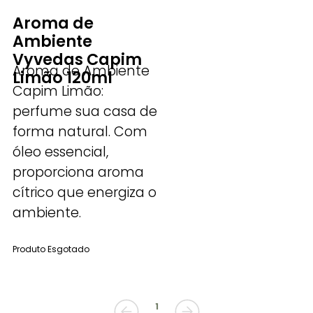
Aroma de
Ambiente
Vyvedas Capim
Aroma de Ambiente
Limão 120ml
Capim Limão:
perfume sua casa de
forma natural. Com
óleo essencial,
proporciona aroma
cítrico que energiza o
ambiente.
Produto Esgotado
1