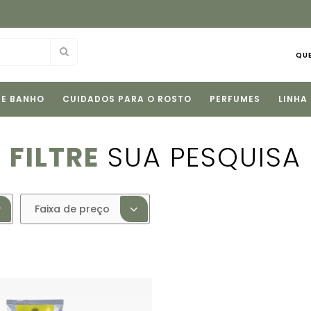
Fale com nossas consultoras pelo
WhatsApp
e tire suas
QU
 E BANHO
CUIDADOS PARA O ROSTO
PERFUMES
LINHA
FILTRE
SUA PESQUISA
Faixa de preço