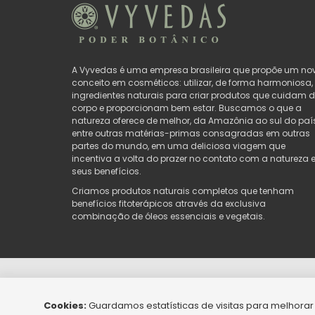
A Vyvedas é uma empresa brasileira que propõe um no
conceito em cosméticos: utilizar, de forma harmoniosa,
ingredientes naturais para criar produtos que cuidam 
corpo e proporcionam bem estar. Buscamos o que a
natureza oferece de melhor, da Amazônia ao sul do país
entre outras matérias-primas consagradas em outras
partes do mundo, em uma deliciosa viagem que
incentiva a volta do prazer no contato com a natureza 
seus benefícios.
Criamos produtos naturais completos que tenham
benefícios fitoterápicos através da exclusiva
combinação de óleos essenciais e vegetais.
© Vyvedas Copyright 2024 - CNPJ 05.637.544/0001-82
Cookies:
Guardamos estatísticas de visitas para melhora