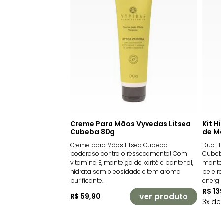
Creme Para Mãos Vyvedas Litsea
Kit 
Cubeba 80g
de M
Creme para Mãos Litsea Cubeba:
Duo Hi
poderoso contra o ressecamento! Com
Cubeb
vitamina E, manteiga de karité e pantenol,
mantei
hidrata sem oleosidade e tem aroma
pele r
purificante.
energi
R$ 13
ver produto
R$ 59,90
3x d