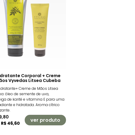
Hidratante Corporal + Creme
ãos Vyvedas Litsea Cubeba
dratante+ Creme de Mãos Litsea
a: óleo de semente de uva,
ga de karité e vitamina E para uma
adiante e hidratada. Aroma cítrico
zante.
9,80
ver produto
e
R$ 46,60