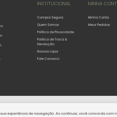
INSTITUCIONAL
MINHA CON
Compra Segura
Minha Conta
Quem Somos
Meus Pedidos
vo
Política de Privacidade
do
Política de Troca &
Devolução
,
Nossas Lojas
Fale Conosco
e
 - Todos direitos reservados
r sua experiência de navegação. Ao continuar, você concorda com 