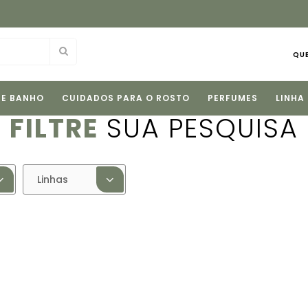
Fale com nossas consultoras pelo
WhatsApp
e tire s
QU
 E BANHO
CUIDADOS PARA O ROSTO
PERFUMES
LINHA
FILTRE
SUA PESQUISA
Linhas