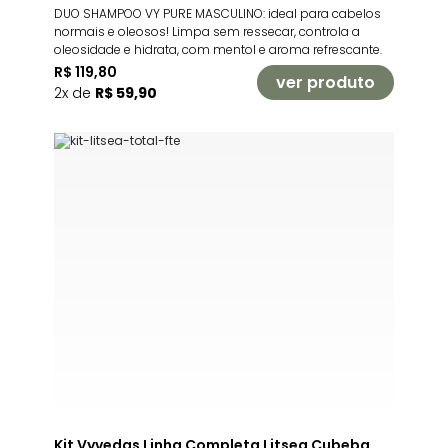
DUO SHAMPOO VY PURE MASCULINO: ideal para cabelos
normais e oleosos! Limpa sem ressecar, controla a
oleosidade e hidrata, com mentol e aroma refrescante.
R$ 119,80
ver produto
2x de
R$ 59,90
Kit Vyvedas Linha Completa Litsea Cubeba