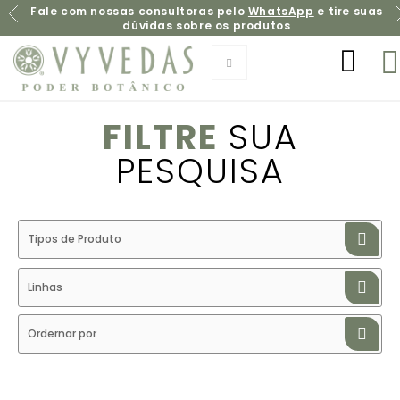
Fale com nossas consultoras pelo
WhatsApp
e tire suas
dúvidas sobre os produtos
FILTRE
SUA
PESQUISA
Tipos de Produto
Linhas
Ordernar por